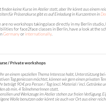
it finden keine Kurse im Atelier statt, aber Ihr könnt aus einem r
iten für Präsenzkurse gibt es auf Einladung in Kurszentren in
De
 are no workshops taking place directly in my Berlin studio,
bilities for face2face classes in Berlin, have a look at the sc
in
Germany
or
internationally
.
Kurse
/ Private workshops
hr an einem speziellen Thema Interesse habt, Unterstützung bei 
ativen Tag geniessen möchtet, können wir gern einen privaten Ter
r beträgt 90 € pro Person / Tag (excl. Material / incl. Getränke 
den ab min. 4 TeilnehmerInnen statt.
utensilien und Werkzeuge im Atelier stehen zur freien Verfügung. E
 eigene Wolle benutzen oder könnt sie auch vor Ort aus einer rei