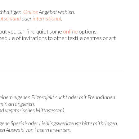
eichhaltigen
Online
Angebot wählen.
utschland
oder
international
.
 but you can find quiet some
online
options.
hedule of invitations to other textile centres or art
einem eigenen Filzprojekt sucht oder mit FreundInnen
min arrangieren.
und vegetarisches Mittagessen).
igene Spezial- oder Lieblingswerkzeuge bitte mitbringen.
chen Auswahl von Fasern erwerben.