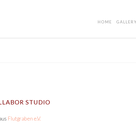
HOME
GALLER
LLABOR STUDIO
aus
Flutgraben e.V.