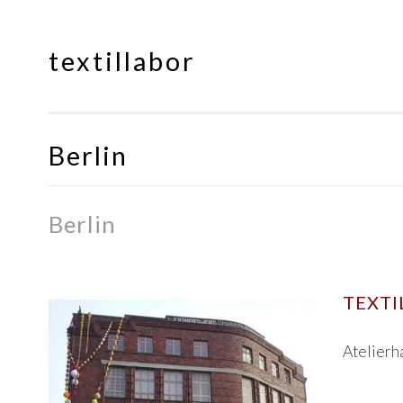
textillabor
Springe
zum
Inhalt
Berlin
Berlin
TEXTI
Atelierh