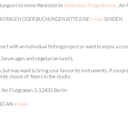
tungsort ist meine Werkstatt im
Atelierhaus Flutgraben e.V.
, Am 
KFRAGEN ODER BUCHUNGEN BITTE EINE
e-mail
SENDEN
ort with an individual felting project or want to enjoy a crea
cl. beverages and vegetarian lunch).
io, but may want to bring your favourite instruments, if you 
ide choice of fibers in the studio.
, Am Flutgraben 3, 12435 Berlin
ND AN
e-mail