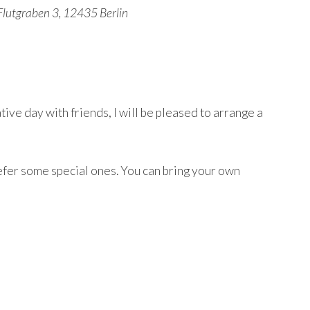
Flutgraben 3, 12435 Berlin
tive day with friends, I will be pleased to arrange a
prefer some special ones. You can bring your own