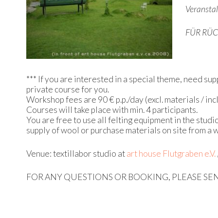
Veranstal
FÜR RÜC
***
If you are interested in a special theme, need supp
private course for you.
Workshop fees are 90 € p.p./day (excl. materials / in
Courses will take place with min. 4 participants.
You are free to use all felting equipment in the stud
supply of wool or purchase materials on site from a w
Venue: textillabor studio at
art house Flutgraben e.V.
FOR ANY QUESTIONS OR BOOKING, PLEASE SE