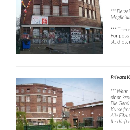
*** Derze
Möglichke
*** There
For possi
studios, 
Private 
***
Wenn I
einen kre
Die Gebüh
Kurse fin
Alle Filz
Ihr dürft