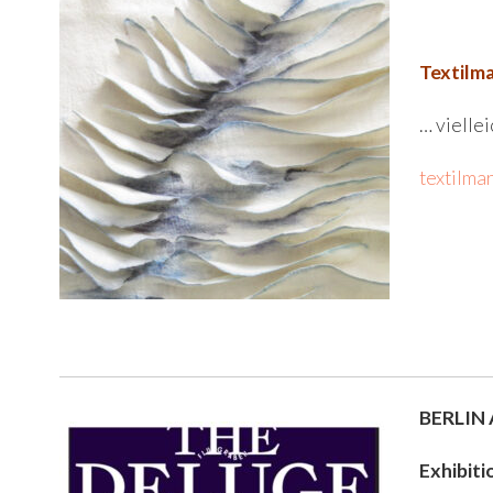
Textilm
… vielle
textilma
BERLIN 
Exhibiti