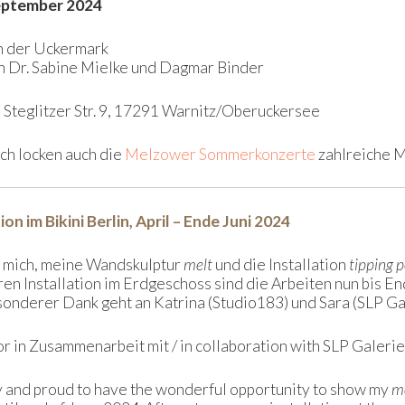
September 2024
in der Uckermark
n Dr. Sabine Mielke und Dagmar Binder
 Steglitzer Str. 9, 17291 Warnitz/Oberuckersee
ch locken auch die
Melzower Sommerkonzerte
zahlreiche M
ion im Bikini Berlin, April – Ende Juni 2024
e mich, meine Wandskulptur
melt
und die Installation
tipping p
en Installation im Erdgeschoss sind die Arbeiten nun bis End
onderer Dank geht an Katrina (Studio183) und Sara (SLP Gal
bor in Zusammenarbeit mit / in collaboration with SLP Galeri
y and proud to have the wonderful opportunity to show my
m