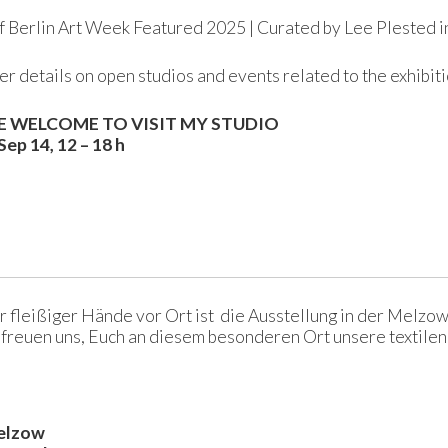
of Berlin Art Week Featured 2025 | Curated by Lee Plested 
er details on open studios and events related to the exhibit
E WELCOME TO VISIT MY STUDIO
Sep 14, 12 – 18 h
er fleißiger Hände vor Ort ist die Ausstellung in der Melz
ir freuen uns, Euch an diesem besonderen Ort unsere textilen
elzow