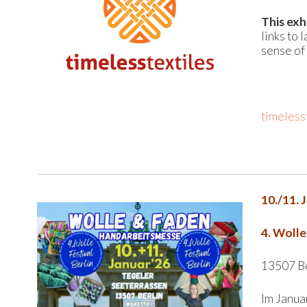
This exh
links to
sense of 
timeless
10./11. 
4. Wolle
13507 Be
Im Janua