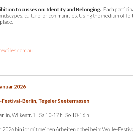
ibition focusses on: Identity and Belonging.
Each particip
 landscapes, culture, or communities. Using the medium of fel
place.
textiles.com.au
Januar 2026
-Festival-Berlin, Tegeler Seeterrassen
rlin, Wilkestr. 1 Sa 10-17 h So 10-16 h
r 2026 bin ich mit meinen Arbeiten dabei beim Wolle-Festiva