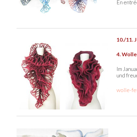
En entrée
10./11. 
4. Wolle
Im Janua
und freu
wolle-fe