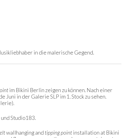
usikliebhaber in die malerische Gegend.
oint
im Bikini Berlin zeigen zu können. Nach einer
e Juni in der Galerie SLP im 1. Stock zu sehen.
erie).
e und Studio183.
elt
wallhanging and
tipping point
installation at Bikini