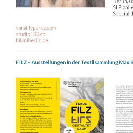
Berlin, u
SLP galle
Special t
saralilyperez.com
studio183.co
bikiniberlin.de
FILZ – Ausstellungen in der Textilsammlung Max Be