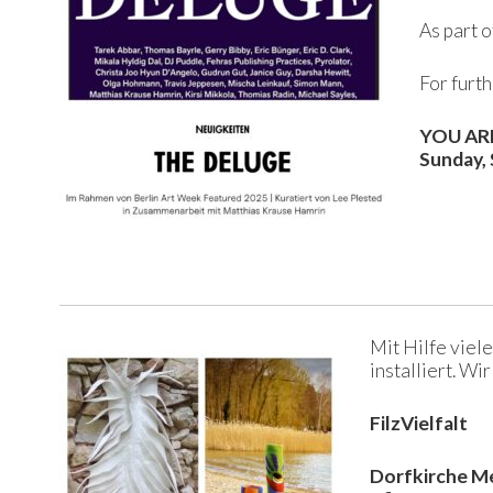
As part 
For furth
YOU AR
Sunday, 
Mit Hilfe viel
installiert. W
FilzVielfalt
Dorfkirche M