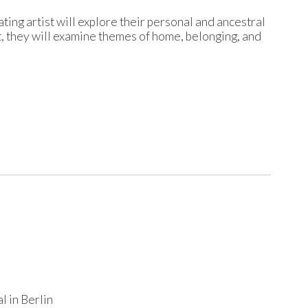
ating artist will explore their personal and ancestral
t, they will examine themes of home, belonging, and
l in Berlin