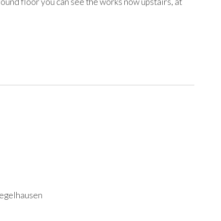
ground floor you can see the works now upstairs, at
iegelhausen