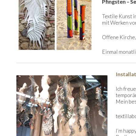
Pfingsten – 
Textile Kunst 
mit Werken vo
Offene Kirche,
Einmal monatli
Installat
Ich freu
temporär
Mein bes
textilla
I’m happ