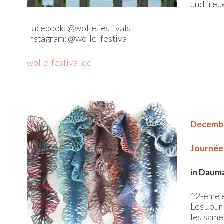
und freu
Facebook: @wolle.festivals
Instagram: @wolle_festival
wolle-festival.de
December
Journées
in Daum
12-ème é
Les Jour
les same