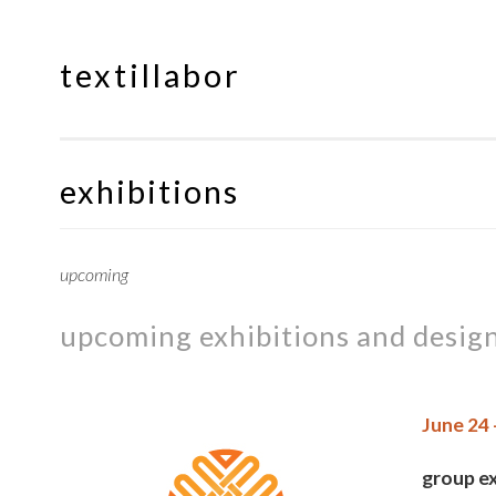
textillabor
Springe
zum
Inhalt
exhibitions
upcoming
upcoming exhibitions and design
June 24
group ex