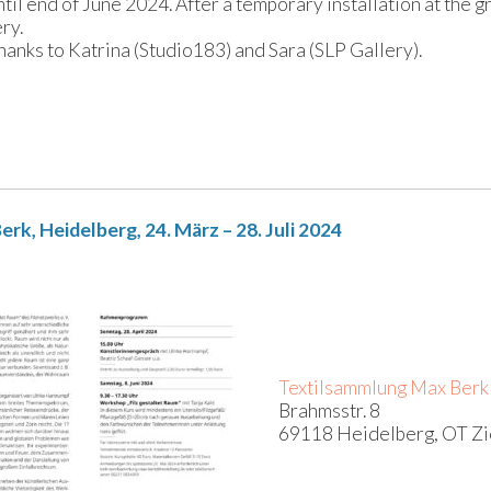
ntil end of June 2024. After a temporary installation at the 
ry.
hanks to Katrina (Studio183) and Sara (SLP Gallery).
rk, Heidelberg, 24. März – 28. Juli 2024
Textilsammlung Max Berk
Brahmsstr. 8
69118 Heidelberg, OT Z