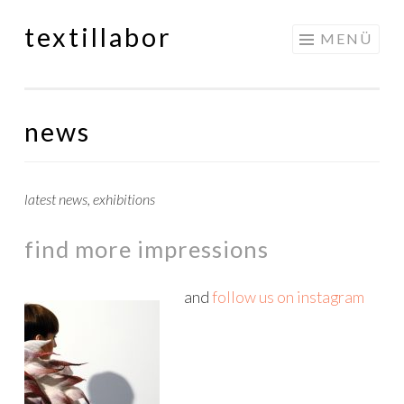
textillabor
Springe
MENÜ
zum
Inhalt
news
latest news, exhibitions
find more impressions
and
follow us on instagram