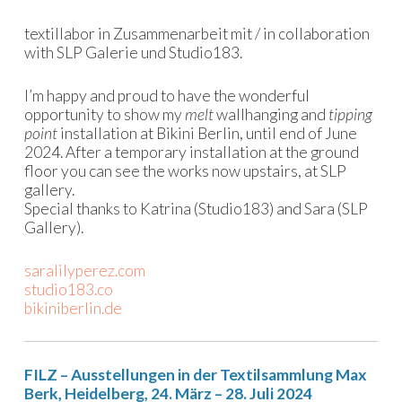
textillabor in Zusammenarbeit mit / in collaboration
with SLP Galerie und Studio183.
I’m happy and proud to have the wonderful
opportunity to show my
melt
wallhanging and
tipping
point
installation at Bikini Berlin, until end of June
2024. After a temporary installation at the ground
floor you can see the works now upstairs, at SLP
gallery.
Special thanks to Katrina (Studio183) and Sara (SLP
Gallery).
saralilyperez.com
studio183.co
bikiniberlin.de
FILZ – Ausstellungen in der Textilsammlung Max
Berk, Heidelberg, 24. März – 28. Juli 2024