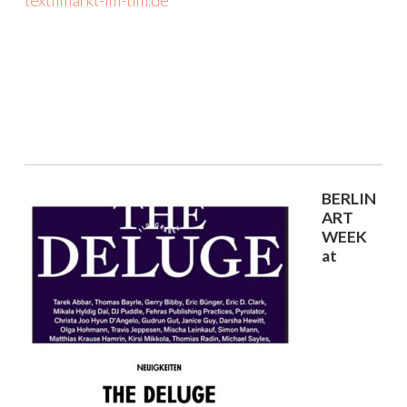
textilmarkt-im-tim.de
BERLIN
ART
WEEK
at