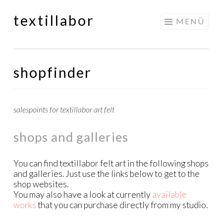
textillabor
Springe
MENÜ
zum
Inhalt
shopfinder
salespoints for textillabor art felt
shops and galleries
You can find textillabor felt art in the following shops
and galleries. Just use the links below to get to the
shop websites.
You may also have a look at currently
available
works
that you can purchase directly from my studio.