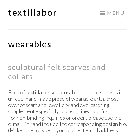
textillabor
Springe
MENÜ
zum
Inhalt
wearables
sculptural felt scarves and
collars
Each of textillabor sculptural collars and scarves is a
unique, hand-made piece of wearable art, a cross-
over of scarf and jewellery and eye-catching
supplement especially to clear, linear outfits.
For non-binding inquiries or orders please use the
e-mail link and include the corresponding design No.
(Make sure to type in your correct email address