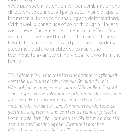
We’d pay special attention to fiber combination and
directions to connect all parts securly and prepare
the material for specific shaping and deformations.
With a well planned use of color through all layers
we can even increase the dimensional effect. As an
example I developed this fossil leaf project for you.
It will allow us to discuss and practise all working
steps included and enable you to apply the
technique to a variety of individual felt works in the
future.
*** In diesem Kurs möchte ich eine andere Möglichkeit
vorstellen, wie eine eindrucksvolle Struktur für ein
Wandobjekt erzeugt werden kann. Wir wollen diesmal
eine Gruppe von Hohlräumen vorbereiten, diese zu einer
grösseren Form zusammensetzen und nahtlos
miteinander verbinden. Die Kammern werden später
geöffnet, umgeformt und von Hand in eine organische
Form modelliert. Die Konturen der Skulptur werden sich
erst aus der Anordnung aller Einzelteile ergeben.
Wir schauen uns speziell das Zusammenwirken