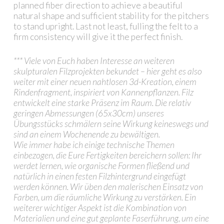
planned fiber direction to achieve a beautiful
natural shape and sufficient stability for the pitchers
to stand upright. Last not least, fulling the felt to a
firm consistency will give it the perfect finish.
*** Viele von Euch haben Interesse an weiteren
skulpturalen Filzprojekten bekundet – hier geht es also
weiter mit einer neuen nahtlosen 3d-Kreation, einem
Rindenfragment, inspiriert von Kannenpflanzen. Filz
entwickelt eine starke Präsenz im Raum. Die relativ
geringen Abmessungen (65x30cm) unseres
Übungsstücks schmälern seine Wirkung keineswegs und
sind an einem Wochenende zu bewältigen.
Wie immer habe ich einige technische Themen
einbezogen, die Eure Fertigkeiten bereichern sollen: Ihr
werdet lernen, wie organische Formen fließend und
natürlich in einen festen Filzhintergrund eingefügt
werden können. Wir üben den malerischen Einsatz von
Farben, um die räumliche Wirkung zu verstärken. Ein
weiterer wichtiger Aspekt ist die Kombination von
Materialien und eine gut geplante Faserführung, um eine