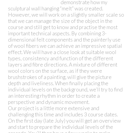
demonstrate how my
sculptural wall hanging “melt” was created.
However, we will work on a slightly smaller scale so
that we can manage the size of the object in the
course and still get to know and practise the most
important technical aspects. By combining 3-
dimensional felt components and the painterly use
of wool fibers we can achieve an impressive spatial
effect. We will have a close look at suitable wool
types, consistency and function of the different
layers and fibre directions. A mixture of different
wool colors on the surface, as if they were
brushstrokes of a painting, will give the picture
depth and liveliness. When finally placing the
individual levels on the background, we’ll try to find
an interesting rhythm in order to create a
perspective and dynamic movement.
Our project is a little more extensive and
challenging this time and includes 3 course dates.
On the first day (late July) you will get an overview
and start to prepare the individual levels of the