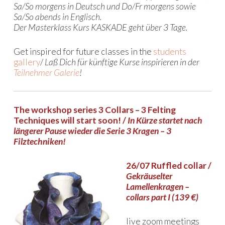
Sa/So morgens in Deutsch und Do/Fr morgens sowie
Sa/So abends in Englisch.
Der Masterklass Kurs KASKADE geht über 3 Tage.
Get inspired for future classes in the
students
gallery
/
Laß Dich für künftige Kurse inspirieren in der
Teilnehmer Galerie
!
The workshop series 3 Collars – 3 Felting
Techniques will start soon! /
In Kürze startet nach
längerer Pause wieder die Serie 3 Kragen – 3
Filztechniken!
26/07 Ruffled collar /
Gekräuselter
Lamellenkragen –
collars part I (139 €)
live zoom meetings