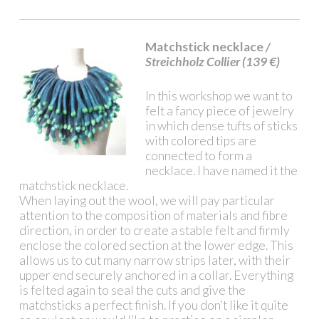
Matchstick necklace
/
Streichholz Collier (139 €)
In this workshop we want to
felt a fancy piece of jewelry
in which dense tufts of sticks
with colored tips are
connected to form a
necklace. I have named it the
matchstick necklace.
When laying out the wool, we will pay particular
attention to the composition of materials and fibre
direction, in order to create a stable felt and firmly
enclose the colored section at the lower edge. This
allows us to cut many narrow strips later, with their
upper end securely anchored in a collar. Everything
is felted again to seal the cuts and give the
matchsticks a perfect finish. If you don’t like it quite