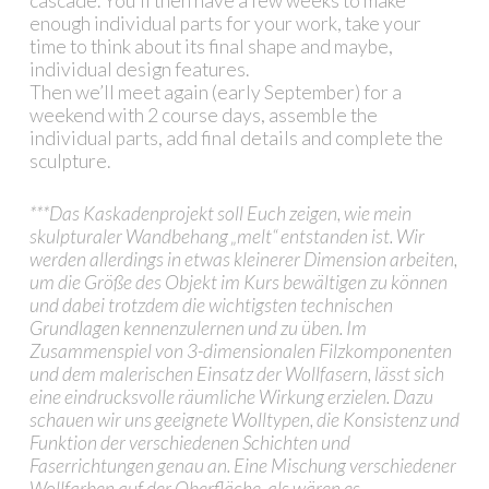
cascade. You’ll then have a few weeks to make
enough individual parts for your work, take your
time to think about its final shape and maybe,
individual design features.
Then we’ll meet again (early September) for a
weekend with 2 course days, assemble the
individual parts, add final details and complete the
sculpture.
***Das Kaskadenprojekt soll Euch zeigen, wie mein
skulpturaler Wandbehang „melt“ entstanden ist. Wir
werden allerdings in etwas kleinerer Dimension arbeiten,
um die Größe des Objekt im Kurs bewältigen zu können
und dabei trotzdem die wichtigsten technischen
Grundlagen kennenzulernen und zu üben. Im
Zusammenspiel von 3-dimensionalen Filzkomponenten
und dem malerischen Einsatz der Wollfasern, lässt sich
eine eindrucksvolle räumliche Wirkung erzielen. Dazu
schauen wir uns geeignete Wolltypen, die Konsistenz und
Funktion der verschiedenen Schichten und
Faserrichtungen genau an. Eine Mischung verschiedener
Wollfarben auf der Oberfläche, als wären es