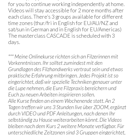
for you to continue working independently at home.
Videos will stay accessible for 2 more months after
each class. There’s 3 groups available for different
time zones (thur/fri in English for EU/AU/NZ and
sat/sun in German and in English for EU/Americas)
The masterclass CASCADE is scheduled with 3
days.
*** Meine Onlinekurse richten sich an Filzerinnen mit
Vorkenntnissen. Ihr solltet zumindest mit den
Grundlagen des Filzhandwerks vertraut sein und etwas
praktische Erfahrung mitbringen. Jedes Projekt ist so
eingerichtet, daß wir spezielle Techniken genauer unter
die Lupe nehmen, die Eure Filzpraxis bereichern und
Euch zu neuen Arbeiten inspirieren sollen.
Alle Kurse finden an einem Wochenende statt. An 2
Tagen treffen wir uns 3 Stunden live über ZOOM, ergänzt
durch VIDEO und PDF Anleitungen, nach denen Ihr
selbständig zu Hause weiterarbeiten könnt. Die Videos
bleiben nach dem Kurs 2 weitere Monate verfügbar. Für
unterschiedliche Zeitzonen sind 3 Gruppen eingerichtet,