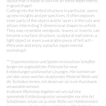
layout that is made to survive all these experiments
in good shape!
Cutting into the felted structure in particular, opens
up new insights and perspectives. It often exposes
inner parts of the object and/or layers in the cuts and
allows interesting 3-dimensional shapes to unfold.
They may resemble seedpods, leaves or insects, can
become a surface structure, sculptural wall piece, a
light object or even a wearable piece of felt art! –
Welcome and enjoy a playful, experimental
workshopl!
*** Experimentieren und Spielen im kreativen Schaffen
bergen ein unglaubliches Potenzial für neue
Entdeckungen und kreative Lösungen. Hier können wir
viel über unser weiches skulpturales Material Wolle und
die Techniken lernen, mit denen wir sie in ein Kunstwerk
verwandeln können.
In diesem Workshop begeben wir uns auf eine
spannende Entdeckungsreise: verwenden nur eine Art
Schablonen, setzen sie zu einer Reihe von Hohlkammern