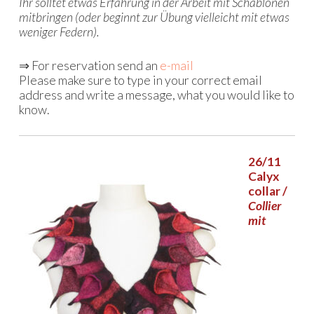
Ihr solltet etwas Erfahrung in der Arbeit mit Schablonen
mitbringen (oder beginnt zur Übung vielleicht mit etwas
weniger Federn).
⇒ For reservation send an
e-mail
Please make sure to type in your correct email
address and write a message, what you would like to
know.
26/11
Calyx
collar /
Collier
mit