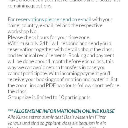
remaining questions.
For reservations please send an e-mail
with your
name, country, e-mail, tel and the respective
workshop No.
Please check hours for your time zone.
Within usually 24 h I will respond and send you a
reservation together with details about the class
and technical requirements. Booking and payment
will be done about 1 month before each class, this
way we can avoid return transfers in case you
cannot participate. With incoming payment you’ll
receive your booking confirmation and material list,
the zoom link and PDF handouts follow short before
the class.
Group size is limited to 10 participants.
***
ALLGEMEINE INFORMATIONEN ONLINE KURSE
Alle Kurse setzen zumindest Basiswissen im Filzen
voraus und sind so geplant, dass sie bequem in ein