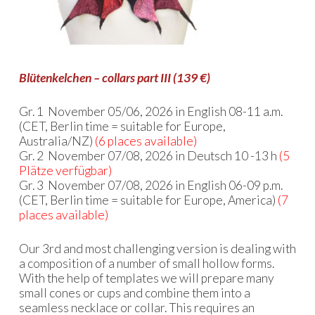
Blütenkelchen – collars part III (139 €)
Gr. 1 November 05/06, 2026 in English 08-11 a.m.
(CET, Berlin time = suitable for Europe,
Australia/NZ)
(6 places available)
Gr. 2 November 07/08, 2026 in Deutsch 10 -13 h
(5
Plätze verfügbar)
Gr. 3 November 07/08, 2026 in English 06-09 p.m.
(CET, Berlin time = suitable for Europe, America)
(7
places available)
Our 3rd and most challenging version is dealing with
a composition of a number of small hollow forms.
With the help of templates we will prepare many
small cones or cups and combine them into a
seamless necklace or collar. This requires an