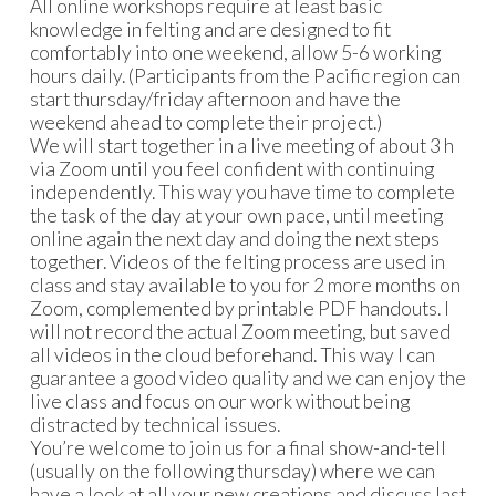
All online workshops require at least basic
knowledge in felting and are designed to fit
comfortably into one weekend, allow 5-6 working
hours daily. (Participants from the Pacific region can
start thursday/friday afternoon and have the
weekend ahead to complete their project.)
We will start together in a live meeting of about 3 h
via Zoom until you feel confident with continuing
independently. This way you have time to complete
the task of the day at your own pace, until meeting
online again the next day and doing the next steps
together. Videos of the felting process are used in
class and stay available to you for 2 more months on
Zoom, complemented by printable PDF handouts. I
will not record the actual Zoom meeting, but saved
all videos in the cloud beforehand. This way I can
guarantee a good video quality and we can enjoy the
live class and focus on our work without being
distracted by technical issues.
You’re welcome to join us for a final show-and-tell
(usually on the following thursday) where we can
have a look at all your new creations and discuss last