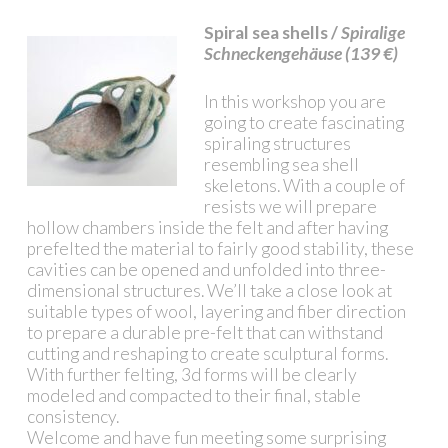
Spiral sea shells /
Spiralige
Schneckengehäuse (139 €)
In this workshop you are
going to create fascinating
spiraling structures
resembling sea shell
skeletons. With a couple of
resists we will prepare
hollow chambers inside the felt and after having
prefelted the material to fairly good stability, these
cavities can be opened and unfolded into three-
dimensional structures. We’ll take a close look at
suitable types of wool, layering and fiber direction
to prepare a durable pre-felt that can withstand
cutting and reshaping to create sculptural forms.
With further felting, 3d forms will be clearly
modeled and compacted to their final, stable
consistency.
Welcome and have fun meeting some surprising