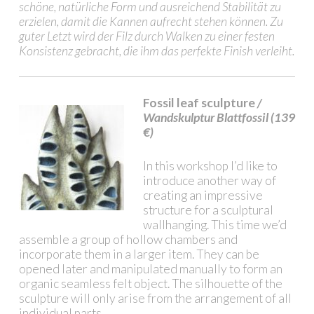
schöne, natürliche Form und ausreichend Stabilität zu
erzielen, damit die Kannen aufrecht stehen können. Zu
guter Letzt wird der Filz durch Walken zu einer festen
Konsistenz gebracht, die ihm das perfekte Finish verleiht.
Fossil leaf sculpture
/
Wandskulptur Blattfossil (139
€)
In this workshop I’d like to
introduce another way of
creating an impressive
structure for a sculptural
wallhanging. This time we’d
assemble a group of hollow chambers and
incorporate them in a larger item. They can be
opened later and manipulated manually to form an
organic seamless felt object. The silhouette of the
sculpture will only arise from the arrangement of all
individual parts.