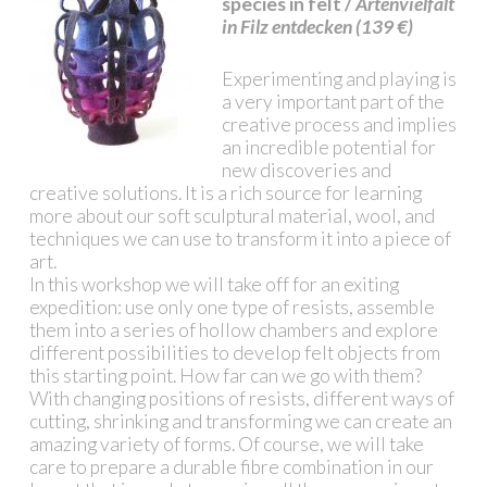
species in felt /
Artenvielfalt
in Filz entdecken (139 €)
Experimenting and playing is
a very important part of the
creative process and implies
an incredible potential for
new discoveries and
creative solutions. It is a rich source for learning
more about our soft sculptural material, wool, and
techniques we can use to transform it into a piece of
art.
In this workshop we will take off for an exiting
expedition: use only one type of resists, assemble
them into a series of hollow chambers and explore
different possibilities to develop felt objects from
this starting point. How far can we go with them?
With changing positions of resists, different ways of
cutting, shrinking and transforming we can create an
amazing variety of forms. Of course, we will take
care to prepare a durable fibre combination in our