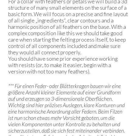
For a collar with feathers or petals we will build a 3d
structure of many small elements on the surface of a
basic form. We will focus on a precise and fine layout
of all single „ingredients“, clear contours and a
harmonic position of all feathers on the base. With a
complex composition like this we should take good
care when starting the felting process itself, to keep
control of all components included and make sure
they would all connect properly.
You should have some prior experience working
with resists (or, to make it easier, begin with a
version with not too many feathers).
*** Für einen Feder- oder Blätterkragen bauen wir eine
größere Anzahl kleiner Elemente auf einer Grundform
auf und erzeugen so 3-dimensionale Oberflächen.
Wichtig sind hier präzises Auslegen, klare Konturen und
eine harmonische Anordnung aller Federn. Beim Filzen
ist nun schon etwas mehr Vorsicht geboten, um die
vielen Komponenten unter Kontrolle zu behalten und
sicherzustellen, daß sie sich fest miteinander verbinden.