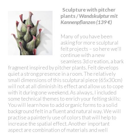
Sculpture with pitcher
plants
/ Wandskulptur mit
Kannenpflanzen (139 €)
Many of you have been
asking for more sculptural
felt projects – so here we’ll
continue with a new
seamless 3d creation, a bark
fragment inspired by pitcher plants. Felt develops
quiet a strong presence in a room. The relatively
small dimensions of this sculptural piece (65x30cm)
will not at all diminish its effect and allow us to cope
with it during one weekend. As always, I included
some technical themes to enrich your felting skills:
You will learn how to add organic forms to a solid
background felt in a fluent and natural way. We will
practise a painterly use of colors that will help to
increase the spatial effect. Another important
aspect are combination of materials and well