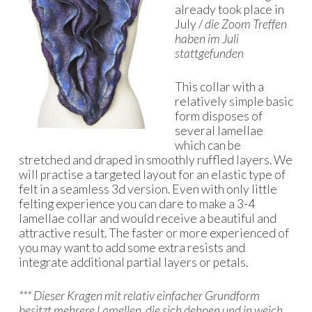
already took place in
July /
die Zoom Treffen
haben im Juli
stattgefunden
This collar with a
relatively simple basic
form disposes of
several lamellae
which can be
stretched and draped in smoothly ruffled layers. We
will practise a targeted layout for an elastic type of
felt in a seamless 3d version. Even with only little
felting experience you can dare to make a 3-4
lamellae collar and would receive a beautiful and
attractive result. The faster or more experienced of
you may want to add some extra resists and
integrate additional partial layers or petals.
*** Dieser Kragen mit relativ einfacher Grundform
besitzt mehrere Lamellen, die sich dehnen und in weich