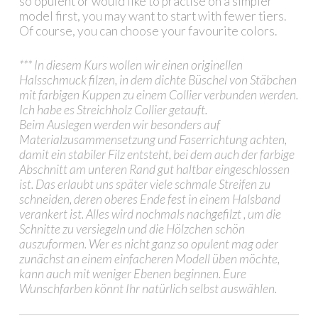
so opulent or would like to practise on a simpler
model first, you may want to start with fewer tiers.
Of course, you can choose your favourite colors.
*** In diesem Kurs wollen wir einen originellen
Halsschmuck filzen, in dem dichte Büschel von Stäbchen
mit
farbigen Kuppen zu einem Collier verbunden werden.
Ich habe es Streichholz Collier getauft.
Beim Auslegen werden wir besonders auf
Materialzusammensetzung und Faserrichtung achten,
damit ein
stabiler Filz entsteht, bei dem auch der farbige
Abschnitt am unteren Rand gut haltbar eingeschlossen
ist.
Das erlaubt uns später viele schmale Streifen zu
schneiden, deren oberes Ende fest in einem Halsband
verankert
ist. Alles wird nochmals nachgefilzt , um die
Schnitte zu versiegeln und die Hölzchen schön
auszuformen.
Wer es nicht ganz so opulent mag oder
zunächst an einem einfacheren Modell üben möchte,
kann auch mit weniger Ebenen beginnen. Eure
Wunschfarben könnt Ihr natürlich selbst auswählen.