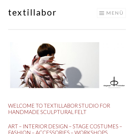
textillabor
Springe
MENÜ
zum
Inhalt
WELCOME TO TEXTILLABOR STUDIO FOR
HANDMADE SCULPTURAL FELT
ART – INTERIOR DESIGN – STAGE COSTUMES –
FASHION – ACCESSORIES – WORKSHOPS