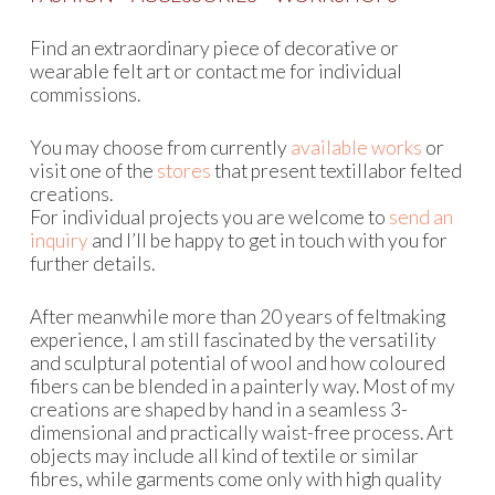
Find an extraordinary piece of decorative or
wearable felt art or contact me for individual
commissions.
You may choose from currently
available works
or
visit one of the
stores
that present textillabor felted
creations.
For individual projects you are welcome to
send an
inquiry
and I’ll be happy to get in touch with you for
further details.
After meanwhile more than 20 years of feltmaking
experience, I am still fascinated by the versatility
and sculptural potential of wool and how coloured
fibers can be blended in a painterly way. Most of my
creations are shaped by hand in a seamless 3-
dimensional and practically waist-free process. Art
objects may include all kind of textile or similar
fibres, while garments come only with high quality