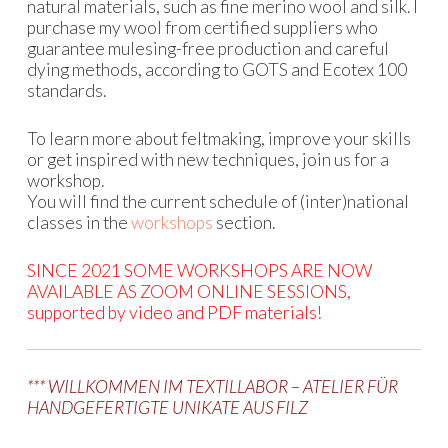
natural materials, such as fine merino wool and silk. I
purchase my wool from certified suppliers who
guarantee mulesing-free production and careful
dying methods, according to GOTS and Ecotex 100
standards.
To learn more about feltmaking, improve your skills
or get inspired with new techniques, join us for a
workshop.
You will find the current schedule of (inter)national
classes in the
workshops
section.
SINCE 2021 SOME WORKSHOPS ARE NOW
AVAILABLE AS ZOOM ONLINE SESSIONS,
supported by video and PDF materials!
*** WILLKOMMEN IM TEXTILLABOR – ATELIER FÜR
HANDGEFERTIGTE UNIKATE AUS FILZ