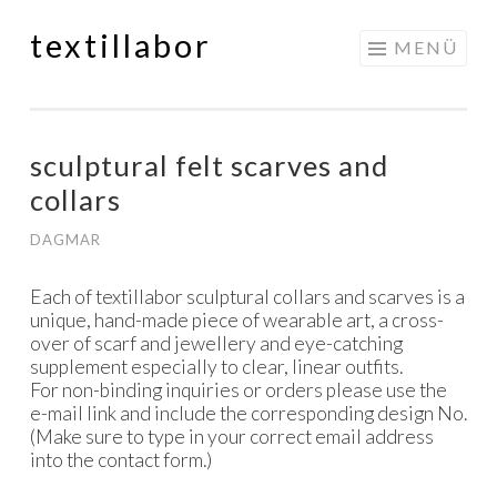
textillabor
Springe
MENÜ
zum
Inhalt
sculptural felt scarves and
collars
DAGMAR
Each of textillabor sculptural collars and scarves is a
unique, hand-made piece of wearable art, a cross-
over of scarf and jewellery and eye-catching
supplement especially to clear, linear outfits.
For non-binding inquiries or orders please use the
e-mail link and include the corresponding design No.
(Make sure to type in your correct email address
into the contact form.)