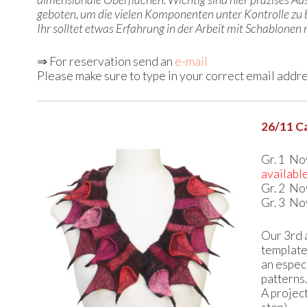
geboten, um die vielen Komponenten unter Kontrolle zu be
Ihr solltet etwas Erfahrung in der Arbeit mit Schablonen
⇒ For reservation send an
e-mail
Please make sure to type in your correct email addr
26/11 Ca
Gr. 1 No
availabl
Gr. 2 No
Gr. 3 No
Our 3rd 
template
an especi
patterns.
A projec