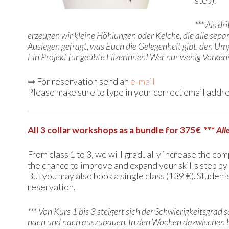
step).
*** Als d
erzeugen wir kleine Höhlungen oder Kelche, die alle sepa
Auslegen gefragt, was Euch die Gelegenheit gibt, den Um
Ein Projekt für geübte Filzerinnen! Wer nur wenig Vorke
⇒ For reservation send an
e-mail
Please make sure to type in your correct email addr
All 3 collar workshops as a bundle for 375€ ***
All
From class 1 to 3, we will gradually increase the comp
the chance to improve and expand your skills step by
But you may also book a single class (139 €). Student
reservation.
*** Von Kurs 1 bis 3 steigert sich der Schwierigkeitsgrad
nach und nach auszubauen. In den Wochen dazwischen bl