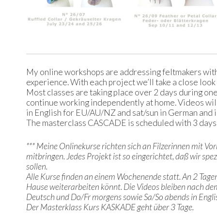
My online workshops are addressing feltmakers with p
experience. With each project we’ll take a close look 
Most classes are taking place over 2 days during o
continue working independently at home. Videos will 
in English for EU/AU/NZ and sat/sun in German and 
The masterclass CASCADE is scheduled with 3 days
*** Meine Onlinekurse richten sich an Filzerinnen mit Vo
mitbringen. Jedes Projekt ist so eingerichtet, daß wir sp
sollen.
Alle Kurse finden an einem Wochenende statt. An 2 Tage
Hause weiterarbeiten könnt. Die Videos bleiben nach dem
Deutsch und Do/Fr morgens sowie Sa/So abends in Engli
Der Masterklass Kurs KASKADE geht über 3 Tage.