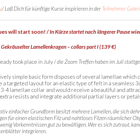
y
/
Laß Dich für künftige Kurse inspirieren in der
Teilnehmer Galer
es will start soon! /
In Kürze startet nach längerer Pause wie
/
Gekräuselter Lamellenkragen – collars part I (139 €)
eady took place in July /
die Zoom Treffen haben im Juli stattg
atively simple basic form disposes of several lamellae which
e a targeted layout for an elastic type of felt in a seamless 3
 3-4 lamellae collar and would receive a beautiful and attra
tra resists and integrate additional partial layers or petal
lativ einfacher Grundform besitzt mehrere Lamellen, die sich deh
gen für einen elastischen Filz und nahtloses Filzen räumlicher Ob
it wenig Vorkenntnissen gut zu bewältigen. Wer es sich zutraut, ka
enblätter integrieren.