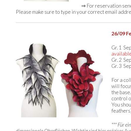
⇒ For reservation sen
Please make sure to type in your correct email addr
26/09 Fe
Gr. 1 Se
availabl
Gr. 2 Se
Gr. 3 Se
For a col
will focu
the base.
control 
You shoul
feathers)
*** Für e
dimensionale Oberflächen. Wichtig sind hier präzises Au