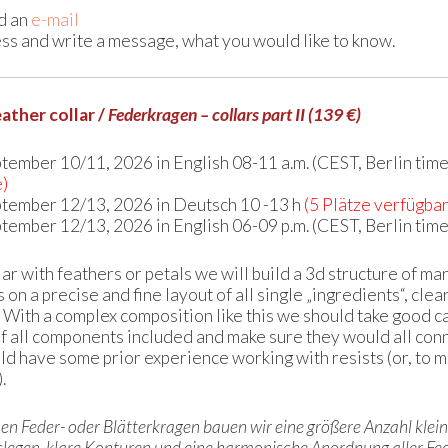
d an
e-mail
ess and write a message, what you would like to know.
ather collar /
Federkragen – collars part II (139 €)
ptember 10/11, 2026 in English 08-11 a.m. (CEST, Berlin time
e)
ptember 12/13, 2026 in Deutsch 10 -13 h
(5 Plätze verfügbar
ptember 12/13, 2026 in English 06-09 p.m. (CEST, Berlin time
lar with feathers or petals we will build a 3d structure of m
s on a precise and fine layout of all single „ingredients“, cle
 With a complex composition like this we should take good car
of all components included and make sure they would all conn
d have some prior experience working with resists (or, to ma
.
inen Feder- oder Blätterkragen bauen wir eine größere Anzahl kle
slegen, klare Konturen und eine harmonische Anordnung aller Fed