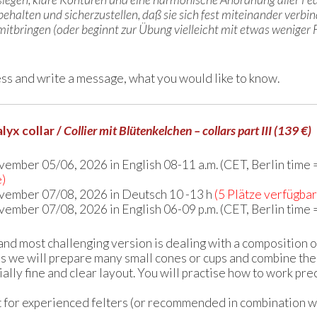
halten und sicherzustellen, daß sie sich fest miteinander verbin
 mitbringen (oder beginnt zur Übung vielleicht mit etwas weniger 
ess and write a message, what you would like to know.
lyx collar /
Collier mit Blütenkelchen – collars part III (139 €)
vember 05/06, 2026 in English 08-11 a.m. (CET, Berlin time 
e)
vember 07/08, 2026 in Deutsch 10 -13 h
(5 Plätze verfügbar
vember 07/08, 2026 in English 06-09 p.m. (CET, Berlin time 
and most challenging version is dealing with a composition o
s we will prepare many small cones or cups and combine them
ally fine and clear layout. You will practise how to work pre
t for experienced felters (or recommended in combination wi