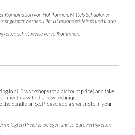
it der Kombination von Hohlformen. Mittels Schablonen
mmengesetzt werden. Hier ist besonders feines und klares
tigkeiten schrittweise vervollkommnen.
ing in all 3 workshops (at a discount price) and take
perimenting with the new technique.
o the bundle price. Please add a short note in your
m ermäßigten Preis) zu belegen und so Eure Fertigkeiten
.