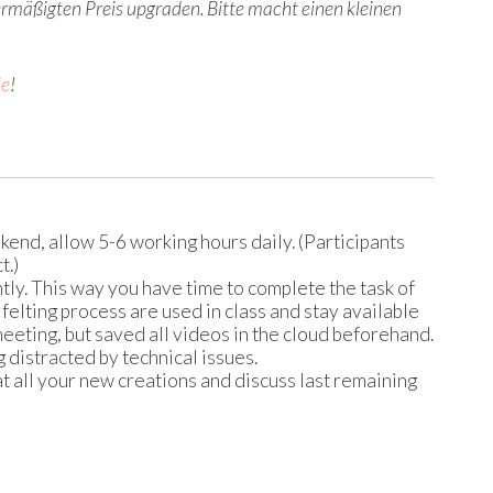
rmäßigten Preis upgraden. Bitte macht einen kleinen
ie
!
kend, allow 5-6 working hours daily. (Participants
t.)
ntly. This way you have time to complete the task of
 felting process are used in class and stay available
eting, but saved all videos in the cloud beforehand.
 distracted by technical issues.
at all your new creations and discuss last remaining