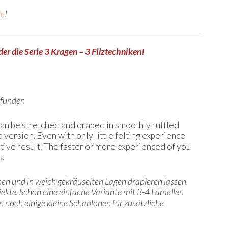
ie
!
der die Serie 3 Kragen – 3 Filztechniken!
efunden
 can be stretched and draped in smoothly ruffled
d version. Even with only little felting experience
ctive result. The faster or more experienced of you
s.
nen und in weich gekräuselten Lagen drapieren lassen.
jekte. Schon eine einfache Variante mit 3-4 Lamellen
nn noch einige kleine Schablonen für zusätzliche