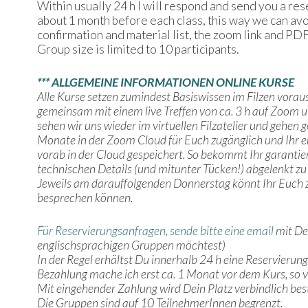
Within usually 24 h I will respond and send you a re
about 1 month before each class, this way we can avo
confirmation and material list, the zoom link and PDF
Group size is limited to 10 participants.
***
ALLGEMEINE INFORMATIONEN ONLINE KURSE
Alle Kurse setzen zumindest Basiswissen im Filzen voraus
gemeinsam mit einem live Treffen von ca. 3 h auf Zoom un
sehen wir uns wieder im virtuellen Filzatelier und gehen
Monate in der Zoom Cloud für Euch zugänglich und Ihr er
vorab in der Cloud gespeichert. So bekommt Ihr garanti
technischen Details (und mitunter Tücken!) abgelenkt zu 
Jeweils am darauffolgenden Donnerstag könnt Ihr Euch z
besprechen können.
Für Reservierungsanfragen, sende bitte eine email
mit De
englischsprachigen Gruppen möchtest)
In der Regel erhältst Du innerhalb 24 h eine Reservieru
Bezahlung mache ich erst ca. 1 Monat vor dem Kurs, so 
Mit eingehender Zahlung wird Dein Platz verbindlich bes
Die Gruppen sind auf 10 TeilnehmerInnen begrenzt.