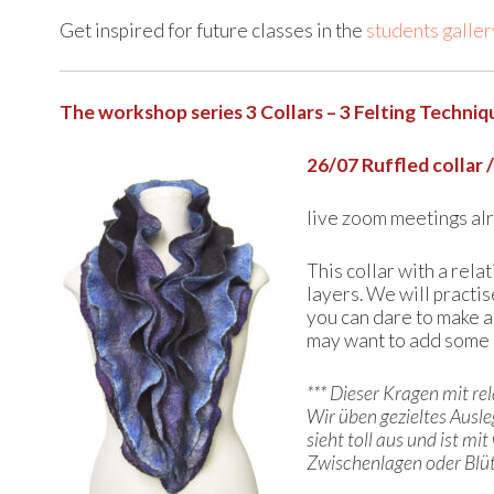
Get inspired for future classes in the
students galler
The workshop series 3 Collars – 3 Felting Techniqu
26/07 Ruffled collar 
live zoom meetings alr
This collar with a rel
layers. We will practis
you can dare to make a
may want to add some ex
*** Dieser Kragen mit re
Wir üben gezieltes Ausle
sieht toll aus und ist m
Zwischenlagen oder Blüt