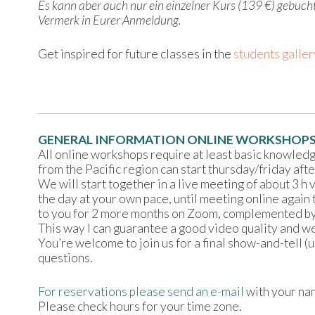
Es kann aber auch nur ein einzelner Kurs (139 €) gebuch
Vermerk in Eurer Anmeldung.
Get inspired for future classes in the
students galler
GENERAL INFORMATION ONLINE WORKSHOP
All online workshops require at least basic knowledge
from the Pacific region can start thursday/friday af
We will start together in a live meeting of about 3 h
the day at your own pace, until meeting online again 
to you for 2 more months on Zoom, complemented by p
This way I can guarantee a good video quality and we 
You’re welcome to join us for a final show-and-tell (
questions.
For reservations please send an e-mail
with your na
Please check hours for your time zone.