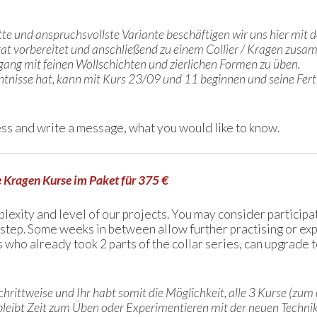
ritte und anspruchsvollste Variante beschäftigen wir uns hier m
rat vorbereitet und anschließend zu einem Collier / Kragen zusa
gang mit feinen Wollschichten und zierlichen Formen zu üben.
nntnisse hat, kann mit Kurs 23/09 und 11 beginnen und seine Fer
ess and write a message, what you would like to know.
e Kragen Kurse im Paket für 375 €
lexity and level of our projects. You may consider participat
 step. Some weeks in between allow further practising or ex
s who already took 2 parts of the collar series, can upgrade t
 schrittweise und Ihr habt somit die Möglichkeit, alle 3 Kurse (zu
eibt Zeit zum Üben oder Experimentieren mit der neuen Technik