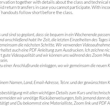
servation together with details about the class and technic
id return transfers in case you cannot participate. With in
 handouts follow short before the class.
 und sind so geplant, dass sie bequem in ein Wochenende passen, 
d anschließend habt Ihr Zeit, die letzten Einzelheiten des Tages
 gemeinsam die nächsten Schritte. Wir verwenden Videoaufnahmen 
haltet auch eine PDF Anleitung zum Ausdrucken. Ich zeichne nich
ert gute Videoqualität und wir können uns während des Zoom Mee
sein.
u einer Anschlußrunde einloggen, wo wir gemeinsam die neuen K
inem Namen, Land, Email-Adresse, Tel.nr. und der gewünschten Kurs
ngsbestätigung mit allen wichtigen Details zum Kurs und technis
vermeiden wir unnötige Rücküberweisungen, falls jemand dann d
tätigt und Du bekommst eine Materialliste, Zoom link und PDF An