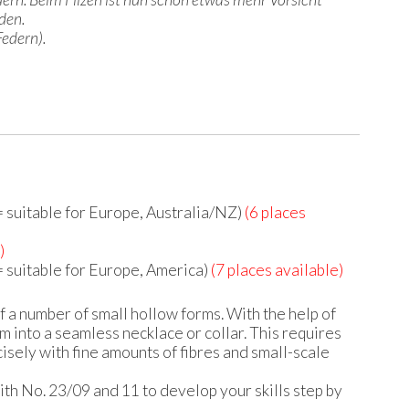
den.
Federn).
= suitable for Europe, Australia/NZ)
(6 places
)
= suitable for Europe, America)
(7 places available)
f a number of small hollow forms. With the help of
 into a seamless necklace or collar. This requires
cisely with fine amounts of fibres and small-scale
th No. 23/09 and 11 to develop your skills step by