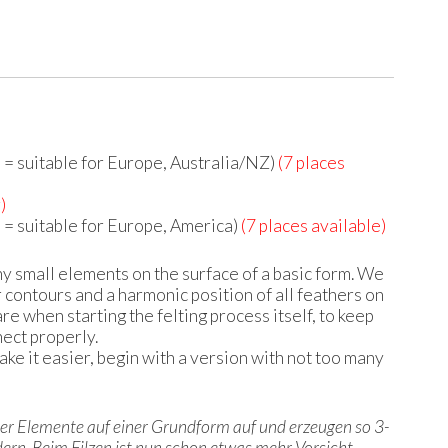
 = suitable for Europe, Australia/NZ)
(7 places
)
 = suitable for Europe, America)
(7 places available)
any small elements on the surface of a basic form. We
ar contours and a harmonic position of all feathers on
e when starting the felting process itself, to keep
ect properly.
ke it easier, begin with a version with not too many
iner Elemente auf einer Grundform auf und erzeugen so 3-
ern. Beim Filzen ist nun schon etwas mehr Vorsicht