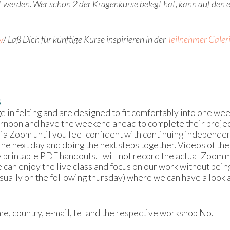
t werden.
Wer schon 2 der Kragenkurse belegt hat, kann auf den e
y
/
Laß Dich für künftige Kurse inspirieren in der
Teilnehmer Galer
S
 in felting and are designed to fit comfortably into one wee
ternoon and have the weekend ahead to complete their projec
 via Zoom until you feel confident with continuing independe
the next day and doing the next steps together. Videos of the
rintable PDF handouts. I will not record the actual Zoom me
can enjoy the live class and focus on our work without being
usually on the following thursday) where we can have a look 
me, country, e-mail, tel and the respective workshop No.