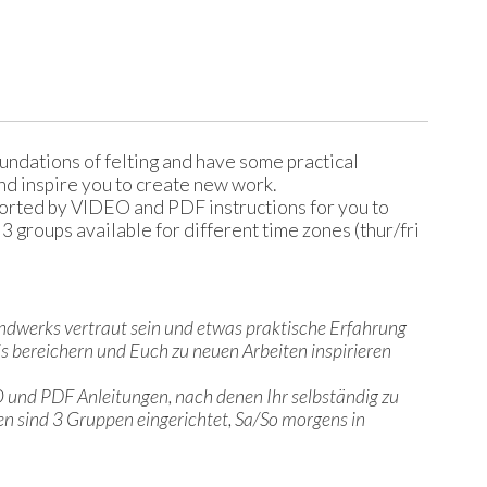
undations of felting and have some practical
and inspire you to create new work.
ported by VIDEO and PDF instructions for you to
 groups available for different time zones (thur/fri
handwerks vertraut sein und etwas praktische Erfahrung
xis bereichern und Euch zu neuen Arbeiten inspirieren
 und PDF Anleitungen, nach denen Ihr selbständig zu
en sind 3 Gruppen eingerichtet, Sa/So morgens in